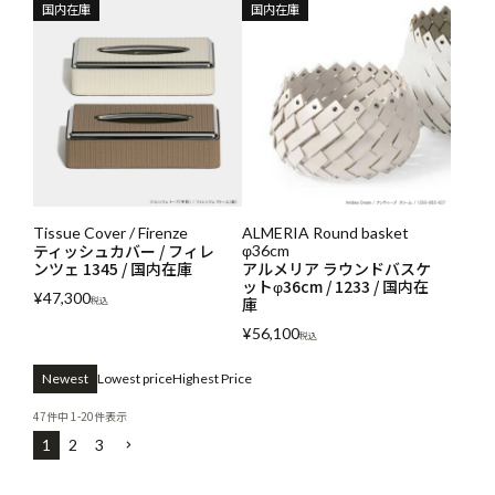
国内在庫
国内在庫
Tissue Cover / Firenze
ALMERIA Round basket
ティッシュカバー / フィレ
φ36cm
ンツェ 1345 / 国内在庫
アルメリア ラウンドバスケ
ットφ36cm / 1233 / 国内在
¥
47,300
庫
税込
¥
56,100
税込
Newest
Lowest price
Highest Price
47
件中
1
-
20
件表示
1
2
3