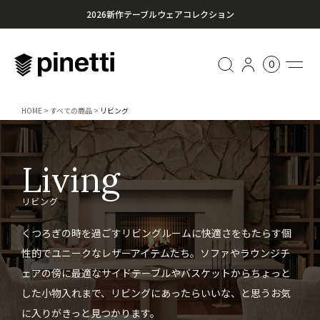
2026新作テーブルウェアコレクション
心に残る贈り物を。Pinettiのギフトセレクション
0
¥20,000円以上のお買い上げで送料無料
HOME
すべての商品
リビング
Living
リビング
くつろぎの時を過ごすリビングルームに快適さをもたらす個
性的でユニークなレザーアイテムたち。ソファやラウンジチ
ェアの傍に最適なサイドテーブルやバスケットからちょっと
した小物入れまで、リビングにあったらいいな、と思うお気
に入りがきっと見つかります。