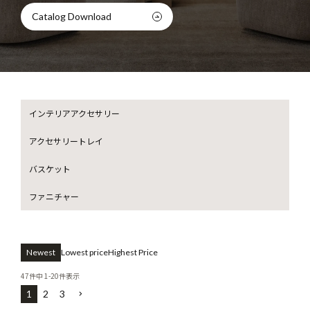
Catalog Download
インテリアアクセサリー
アクセサリートレイ
バスケット
ファニチャー
Newest
Lowest price
Highest Price
47
件中
1
-
20
件表示
1
2
3