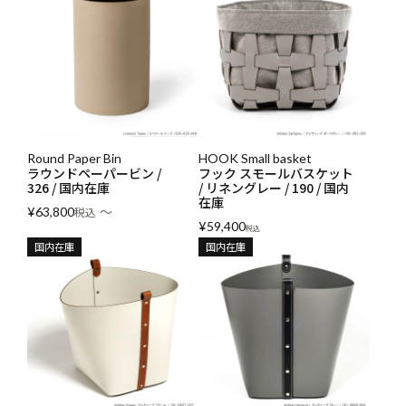
Round Paper Bin
HOOK Small basket
ラウンドペーパービン /
フック スモールバスケット
326 / 国内在庫
/ リネングレー / 190 / 国内
在庫
〜
¥
63,800
税込
¥
59,400
税込
国内在庫
国内在庫