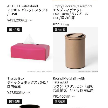
ACHILLE valetstand
Empty Pockets / Liverpool
アッキレ バレットスタンド
エンプティポケット
/ 1358
14×14cm / リバプール
131 / 国内在庫
〜
¥
431,200
税込
¥
22,000
税込
国内在庫
国内在庫
Tissue Box
Round Metal Bin with
ティッシュボックス / 341 /
Tilting Lid
国内在庫
ラウンドメタルビン（回転
式蓋付き）/ 328 / 国内在庫
〜
¥
27,500
税込
〜
¥
81,400
税込
国内在庫
国内在庫