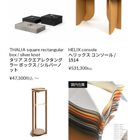
THALIA square rectangular
HELIX console
ヘリックス コンソール /
box / silver knot
タリア スクエアレクタング
1514
ラー ボックス / シルバーノ
¥
531,300
ット
税込
〜
¥
47,300
税込
国内在庫