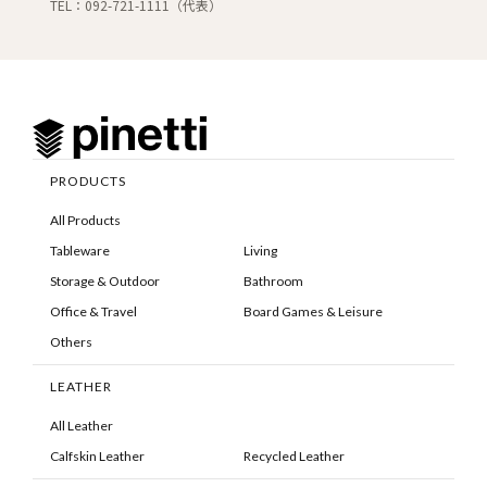
TEL：092-721-1111（代表）
PRODUCTS
All Products
Tableware
Living
Storage & Outdoor
Bathroom
Office & Travel
Board Games & Leisure
Others
LEATHER
All Leather
Calfskin Leather
Recycled Leather