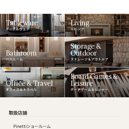
Tableware
Living
テーブルウェア
リビング
Storage &
Bathroom
Outdoor
バスルーム
ストレージ＆アウトドア
Board Games &
Office & Travel
Leisure
オフィス＆トラベル
ボードゲーム＆レジャー
取扱店舗
Pinettiショールーム