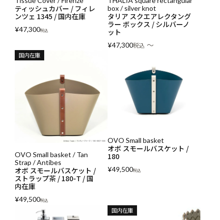
Tissue Cover / Firenze
THALIA square rectangular
ティッシュカバー / フィレ
box / silver knot
ンツェ 1345 / 国内在庫
タリア スクエアレクタング
ラー ボックス / シルバーノ
¥
47,300
ット
税込
〜
¥
47,300
税込
国内在庫
OVO Small basket
オボ スモールバスケット /
OVO Small basket / Tan
180
Strap / Antibes
¥
49,500
オボ スモールバスケット /
税込
ストラップ茶 / 180-T / 国
内在庫
¥
49,500
税込
国内在庫