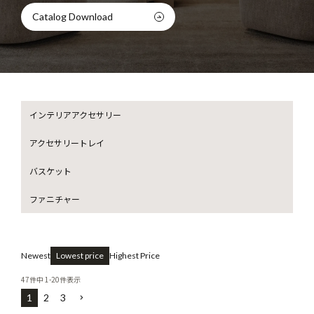
Catalog Download
インテリアアクセサリー
アクセサリートレイ
バスケット
ファニチャー
Newest
Lowest price
Highest Price
47
件中
1
-
20
件表示
1
2
3