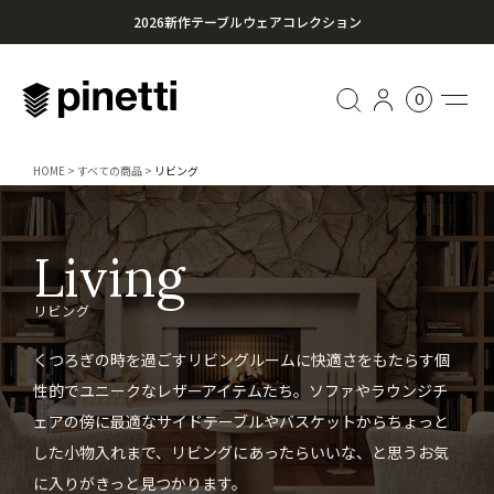
2026新作テーブルウェアコレクション
心に残る贈り物を。Pinettiのギフトセレクション
0
¥20,000円以上のお買い上げで送料無料
HOME
すべての商品
リビング
Living
リビング
くつろぎの時を過ごすリビングルームに快適さをもたらす個
性的でユニークなレザーアイテムたち。ソファやラウンジチ
ェアの傍に最適なサイドテーブルやバスケットからちょっと
した小物入れまで、リビングにあったらいいな、と思うお気
に入りがきっと見つかります。