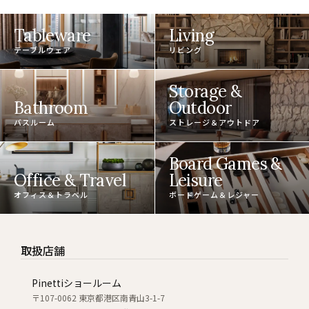
Tableware
Living
テーブルウェア
リビング
Storage &
Bathroom
Outdoor
バスルーム
ストレージ＆アウトドア
Board Games &
Office & Travel
Leisure
オフィス＆トラベル
ボードゲーム＆レジャー
取扱店舗
Pinettiショールーム
〒107-0062 東京都港区南青山3-1-7