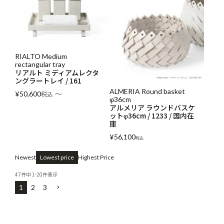
RIALTO Medium
rectangular tray
リアルト ミディアムレクタ
ングラートレイ / 161
ALMERIA Round basket
〜
¥
50,600
税込
φ36cm
アルメリア ラウンドバスケ
ットφ36cm / 1233 / 国内在
庫
¥
56,100
税込
Newest
Lowest price
Highest Price
47
件中
1
-
20
件表示
1
2
3