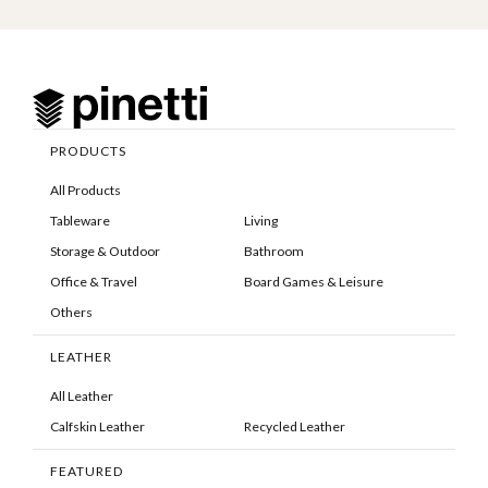
PRODUCTS
All Products
Tableware
Living
Storage & Outdoor
Bathroom
Office & Travel
Board Games & Leisure
Others
LEATHER
All Leather
Calfskin Leather
Recycled Leather
FEATURED