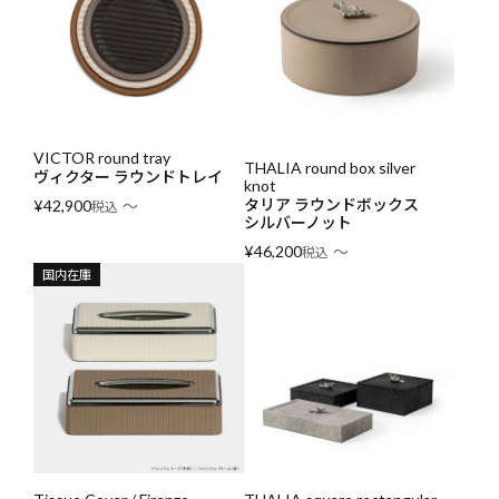
VICTOR round tray
THALIA round box silver
ヴィクター ラウンドトレイ
knot
タリア ラウンドボックス
〜
¥
42,900
税込
シルバーノット
〜
¥
46,200
税込
国内在庫