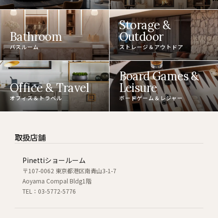
Storage &
Bathroom
Outdoor
バスルーム
ストレージ＆アウトドア
Board Games &
Office & Travel
Leisure
オフィス＆トラベル
ボードゲーム＆レジャー
取扱店舗
Pinettiショールーム
〒107-0062 東京都港区南青山3-1-7
Aoyama Compal Bldg1階
TEL：03-5772-5776