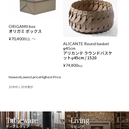
ORIGAMIl box
オリガミ ボックス
〜
¥
70,400
税込
ALICANTE Round basket
φ45cm
アリカンテ ラウンドバスケ
ットφ45cm / 1520
¥
74,800
税込
Newest
Lowest price
Highest Price
20
件中
1
-
20
件表示
Tableware
Living
テーブルウェア
リビング