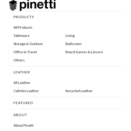
PRODUCTS
All Products
Tableware
Living
Storage & Outdoor
Bathroom
Office & Travel
Board Games & Leisure
Others
LEATHER
All Leather
Calfskin Leather
Recycled Leather
FEATURED
ABOUT
About Pinetti