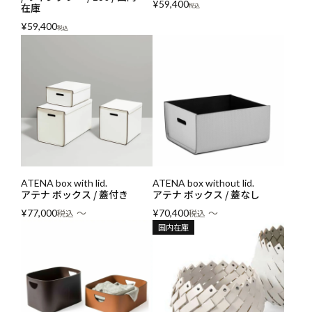
¥
59,400
在庫
税込
¥
59,400
税込
ATENA box with lid.
ATENA box without lid.
アテナ ボックス / 蓋付き
アテナ ボックス / 蓋なし
〜
〜
¥
77,000
税込
¥
70,400
税込
国内在庫