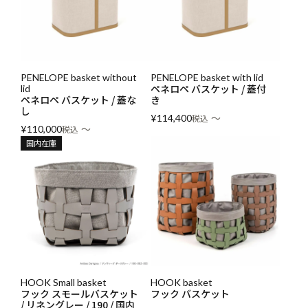
PENELOPE basket without
PENELOPE basket with lid
ペネロペ バスケット / 蓋付
lid
ペネロペ バスケット / 蓋な
き
し
〜
¥
114,400
税込
〜
¥
110,000
税込
国内在庫
HOOK Small basket
HOOK basket
フック スモールバスケット
フック バスケット
/ リネングレー / 190 / 国内