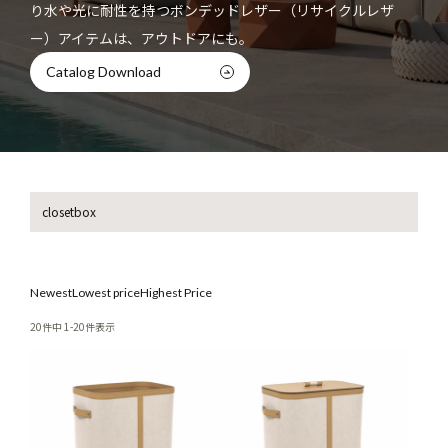
り水や光に耐性を持つボンデッドレザー（リサイクルレザ
ー）アイテムは、アウトドアにも。
Catalog Download
closetbox
Newest
Lowest price
Highest Price
20
件中
1
-
20
件表示