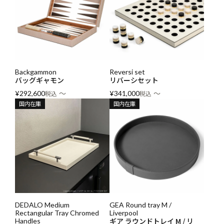
Backgammon
Reversi set
バッグギャモン
リバーシセット
〜
〜
¥
292,600
税込
¥
341,000
税込
国内在庫
国内在庫
DEDALO Medium
GEA Round tray M /
Rectangular Tray Chromed
Liverpool
ギア ラウンドトレイ M / リ
Handles