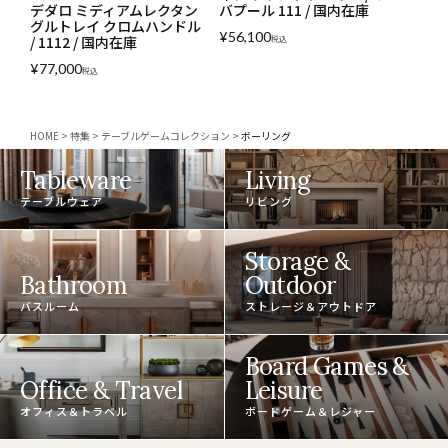
デダロ ミディアムレクタン
バプール 111 / 国内在庫
グルトレイ クロムハンドル
¥
56,100
/ 1112 / 国内在庫
税込
¥
77,000
税込
HOME
特集
テーブルゲームコレクション
ボーリング
Tableware
Living
テーブルウェア
リビング
Storage &
Bathroom
Outdoor
バスルーム
ストレージ＆アウトドア
Board Games &
Office & Travel
Leisure
オフィス＆トラベル
ボードゲーム＆レジャー