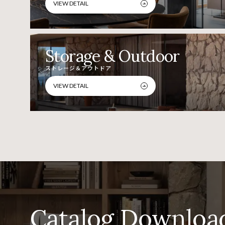
VIEW DETAIL
Storage & Outdoor
ストレージ＆アウトドア
VIEW DETAIL
Catalog Downloa