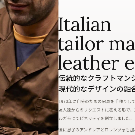
Italian
tailor m
leather 
伝統的なクラフトマン
現代的なデザインの融
1970年に自分のための家具を手作りし
友人達からのリクエストに答える形で、1
ルガモにてピネッティを創立しました。
後に息子のアンドレアとロレンツォも加