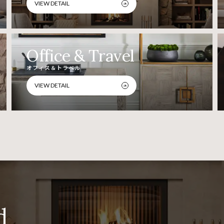
VIEW DETAIL
Office & Travel
オフィス＆トラベル
VIEW DETAIL
d