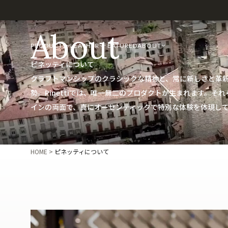
About
PRODUCTS
LEATHER
FEATURED
ABOUT
ピネッティについて
クラフトマンシップのクラシックな精神と、常に新しさと革
勢。Pinettiでは、唯一無二のプロダクトが生まれます。そ
インの両面で、真にオーセンティックで特別な体験を体現し
HOME
ピネッティについて