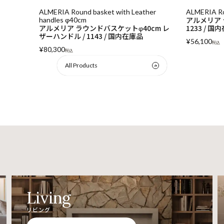
her
ALMERIA Round basket φ36cm
ALICANTE R
アルメリア ラウンドバスケットφ36cm /
Antibes
cm レ
1233 / 国内在庫
アリカンテ 
アンティーブ 
¥
56,100
税込
¥
74,800
税込
All Products
Living
リビング