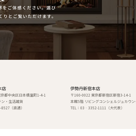
世界をご体感ください。選び
くりとご覧いただけます。
本店
伊勢丹新宿本店
1 東京都中央区日本橋室町1-4-1
〒160-0022 東京都新宿区新宿3-14-1
チン・生活雑貨
本館5階 リビングコンシェルジュカウン
74-8527（直通）
TEL：03‐3352-1111（大代表）