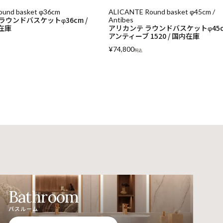
ound basket φ45cm /
OVO Small basket / Tan Strap / Anti
オボ スモールバスケット / ストラップ
ラウンドバスケットφ45cm /
180-T / 国内在庫
1520 / 国内在庫
¥
49,500
税込
Bathroom
バスルーム