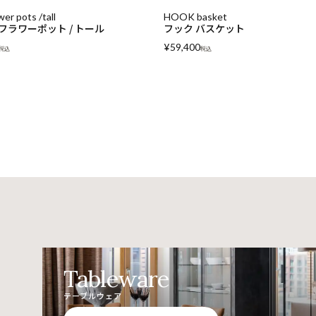
sket
ALMERIA Round basket with Leat
バスケット
handles φ40cm
アルメリア ラウンドバスケットφ40
ザーハンドル / 1143 / 国内在庫品
込
¥
80,300
税込
Tableware
テーブルウェア