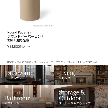
Round Paper Bin
ラウンドペーパービン /
326 / 国内在庫
〜
¥
63,800
税込
HOME
すべての商品
リビング
インテリアアクセサリー
シルビー フラワーポット /スモール
Tableware
Living
テーブルウェア
リビング
Storage &
Bathroom
Outdoor
バスルーム
ストレージ＆アウトドア