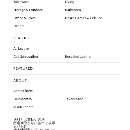
Tableware
Living
Storage & Outdoor
Bathroom
Office & Travel
Board Games & Leisure
Others
LEATHER
All Leather
Calfskin Leather
Recycled Leather
FEATURED
ABOUT
About Pinetti
Our Identity
Tailor Made
Inside Pinetti
送料とお支払い方法
特定商取引法に基づく表示
返品規約
個人情報取り扱いについて