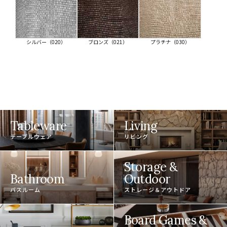
シルバー（020）
ブロンズ（021）
プラチナ（030）
Tableware
Living
テーブルウェア
リビング
Storage &
Bathroom
Outdoor
バスルーム
ストレージ＆アウトドア
Board Games &