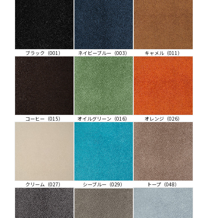
ブラック（001）
ネイビーブルー（003）
キャメル（011）
コーヒー（015）
オイルグリーン（016）
オレンジ（026）
クリーム（027）
シーブルー（029）
トープ（048）