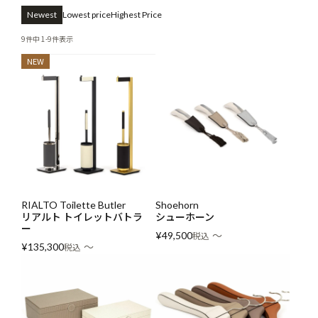
Newest
Lowest price
Highest Price
9
件中
1
-
9
件表示
NEW
RIALTO Toilette Butler
Shoehorn
リアルト トイレットバトラ
シューホーン
ー
〜
¥
49,500
税込
〜
¥
135,300
税込