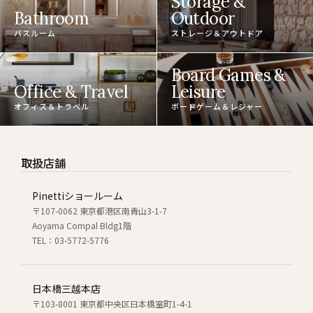
Storage &
Bathroom
Outdoor
バスルーム
ストレージ＆アウトドア
Board Games &
Office & Travel
Leisure
オフィス＆トラベル
ボードゲーム＆レジャー
取扱店舗
Pinettiショールーム
〒107-0062 東京都港区南青山3-1-7
Aoyama Compal Bldg1階
TEL：03-5772-5776
日本橋三越本店
〒103-8001 東京都中央区日本橋室町1-4-1