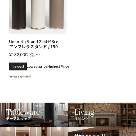
Umbrella Stand 22×H48cm
アンブレラスタンド / 150
〜
¥
132,000
税込
Newest
Lowest price
Highest Price
9
件中
1
-
9
件表示
Tableware
Living
テーブルウェア
リビング