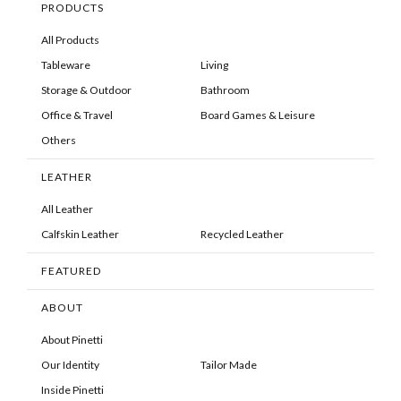
PRODUCTS
All Products
Tableware
Living
Storage & Outdoor
Bathroom
Office & Travel
Board Games & Leisure
Others
LEATHER
All Leather
Calfskin Leather
Recycled Leather
FEATURED
ABOUT
About Pinetti
Our Identity
Tailor Made
Inside Pinetti