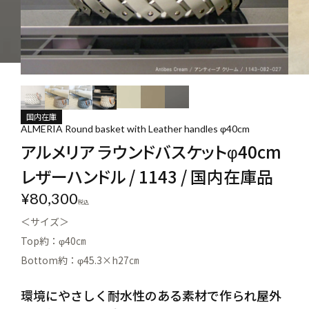
国内在庫
ALMERIA Round basket with Leather handles φ40cm
アルメリア ラウンドバスケットφ40cm
レザーハンドル / 1143 / 国内在庫品
¥
80,300
税込
＜サイズ＞
Top約：φ40㎝
Bottom約：φ45.3×h27㎝
環境にやさしく耐水性のある素材で作られ屋外