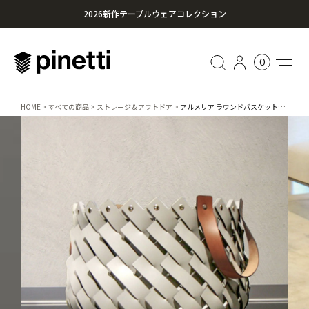
2026新作テーブルウェアコレクション
心に残る贈り物を。Pinettiのギフトセレクション
0
¥20,000円以上のお買い上げで送料無料
HOME
すべての商品
ストレージ＆アウトドア
アルメリア ラウンドバスケットφ40cm レザーハンドル / 1143 / 国内在庫品