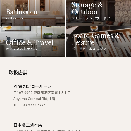
Storage &
Bathroom
Outdoor
バスルーム
ストレージ＆アウトドア
Board Games &
Office & Travel
Leisure
オフィス＆トラベル
ボードゲーム＆レジャー
取扱店舗
Pinettiショールーム
〒107-0062 東京都港区南青山3-1-7
Aoyama Compal Bldg1階
TEL：03-5772-5776
日本橋三越本店