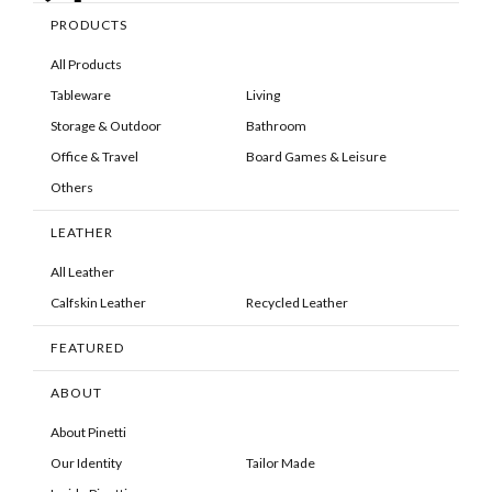
PRODUCTS
All Products
Tableware
Living
Storage & Outdoor
Bathroom
Office & Travel
Board Games & Leisure
Others
LEATHER
All Leather
Calfskin Leather
Recycled Leather
FEATURED
ABOUT
About Pinetti
Our Identity
Tailor Made