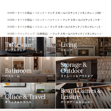
HOME
すべての商品
リビング
フック スモールバスケット / リネングレー / 190 / 国内在庫
HOME
すべての商品
リビング
バスケット
フック スモールバスケット / リネングレー / 190 / 国内在庫
HOME
すべての商品
バスルーム
フック スモールバスケット / リネングレー / 190 / 国内在庫
HOME
クイックシップ（在庫商品）
フック スモールバスケット / リネングレー / 190 / 国内在庫
Tableware
Living
テーブルウェア
リビング
Storage &
Bathroom
Outdoor
バスルーム
ストレージ＆アウトドア
Board Games &
Office & Travel
Leisure
オフィス＆トラベル
ボードゲーム＆レジャー