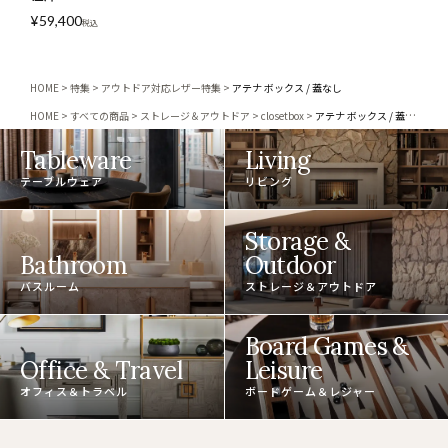
¥
59,400
税込
HOME
特集
アウトドア対応レザー特集
アテナ ボックス / 蓋なし
HOME
すべての商品
ストレージ＆アウトドア
closetbox
アテナ ボックス / 蓋なし
Tableware
Living
テーブルウェア
リビング
Storage &
Bathroom
Outdoor
バスルーム
ストレージ＆アウトドア
Board Games &
Office & Travel
Leisure
オフィス＆トラベル
ボードゲーム＆レジャー