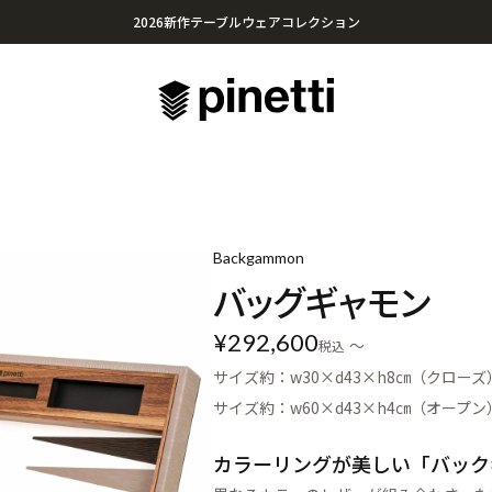
2026新作テーブルウェアコレクション
心に残る贈り物を。Pinettiのギフトセレクション
¥20,000円以上のお買い上げで送料無料
Backgammon
バッグギャモン
¥
292,600
〜
税込
サイズ約：w30×d43×h8㎝（クローズ
サイズ約：w60×d43×h4㎝（オープン
カラーリングが美しい「バック