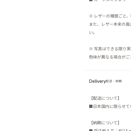
※ レザーの種類ごと
また、レザー本来の風
い。
※ 写真はできる限り
色味が異なる場合がご
Delivery
配送・納期
【配送について】
■日本国内に限らせて
【納期について】
■ 受注輸入品：約2.5