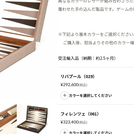
異なるカラーのレザーが組み合わさった
覆わせた手の込んだ製品です。ゲームの
※下記より基本カラーをご選択ください
ご購入後、担当よりその他のカラー確
受注輸入品（納期：約2.5ヶ月）
リバプール（029）
¥
292,600
税込
カラーを選択してください
フィレンツェ（061）
¥
323,400
税込
カラーを選択してください