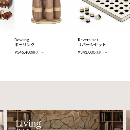
Bowling
Reversi set
ボーリング
リバーシセット
〜
〜
¥
345,400
税込
¥
341,000
税込
Living
リビング