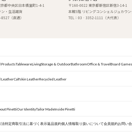
1 東京都中央区日本橋室町1-4-1
〒160-0022 東京都新宿区新宿3-14-1
チン・生活雑貨
本館5階 リビングコンシェルジュカウン
74-8527（直通）
TEL：03‐3352-1111（大代表）
l Products
Tableware
Living
Storage & Outdoor
Bathroom
Office & Travel
Board Games
l Leather
Calfskin Leather
Recycled Leather
out Pinetti
Our Identity
Tailor Made
Inside Pinetti
方法
特定商取引法に基づく表示
返品規約
個人情報取り扱いについて
会員規約
お問い合