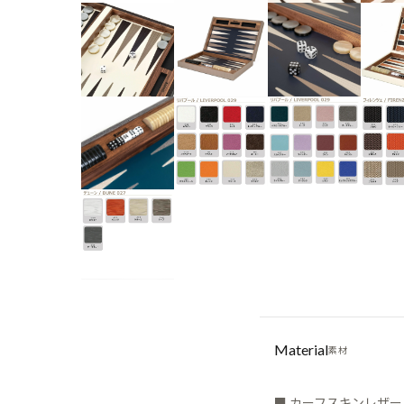
Material
素材
■ カーフスキンレザー