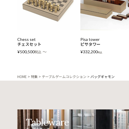
Chess set
Pisa tower
チェスセット
ピサタワー
〜
¥
500,500
税込
¥
332,200
税込
HOME
特集
テーブルゲームコレクション
バッグギャモン
Tableware
テーブルウェア