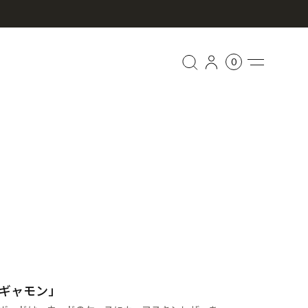
0
）
）
ギャモン」