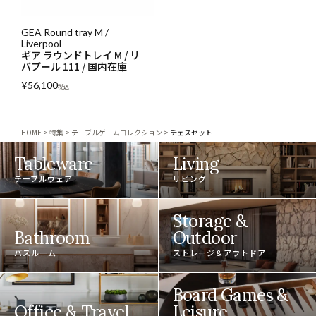
GEA Round tray M /
Liverpool
ギア ラウンドトレイ M / リ
バプール 111 / 国内在庫
¥
56,100
税込
HOME
特集
テーブルゲームコレクション
チェスセット
Tableware
Living
テーブルウェア
リビング
Storage &
Bathroom
Outdoor
バスルーム
ストレージ＆アウトドア
Board Games &
Office & Travel
Leisure