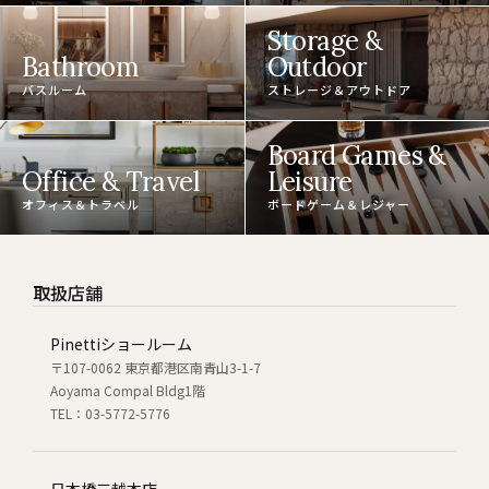
Storage &
Bathroom
Outdoor
バスルーム
ストレージ＆アウトドア
Board Games &
Office & Travel
Leisure
オフィス＆トラベル
ボードゲーム＆レジャー
取扱店舗
Pinettiショールーム
〒107-0062 東京都港区南青山3-1-7
Aoyama Compal Bldg1階
TEL：03-5772-5776
日本橋三越本店