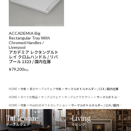
ACCADEMIA Big
Rectangular Tray With
Chromed Handles /
Liverpool
アカデミア レクタングルト
レイ クロムハンドル / リバ
プール 1323 / 国内在庫
¥
79,200
税込
HOME
特集
夏のテーブルウェア特集
サーマルボトルホルダー / 114 / 国内在庫
HOME
すべての商品
テーブルウェア
テーブルアクセサリー
サーマルボトルホルダー / 114 / 国内在庫
HOME
特集
Pinettiのギフトセレクション
サーマルボトルホルダー / 114 / 国内在庫
Tableware
Living
テーブルウェア
リビング