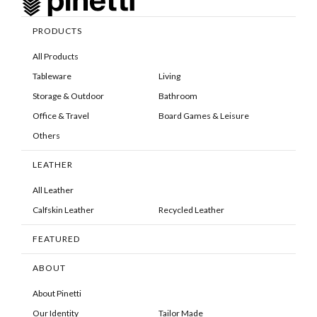
PRODUCTS
All Products
Tableware
Living
Storage & Outdoor
Bathroom
Office & Travel
Board Games & Leisure
Others
LEATHER
All Leather
Calfskin Leather
Recycled Leather
FEATURED
ABOUT
About Pinetti
Our Identity
Tailor Made