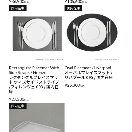
¥
86,900
¥
105,600
税込
税込
国内在庫
国内在庫
Rectangular Placemat With
Oval Placemat / Liverpool
オーバルプレイスマット /
Side Straps / Firenze
レクタングルプレイスマッ
リバプール 095 / 国内在庫
ト ウィズサイドストライプ
¥
25,300
/フィレンツェ 093 / 国内在
税込
庫
¥
27,500
税込
国内在庫