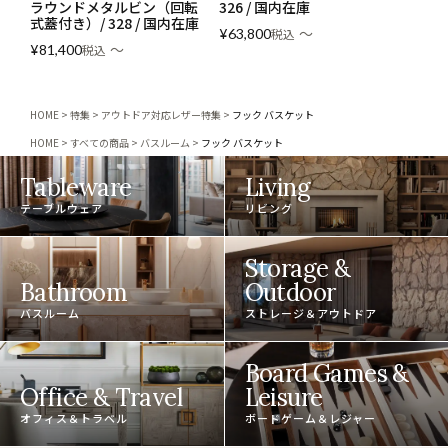
ラウンドメタルビン（回転
326 / 国内在庫
式蓋付き）/ 328 / 国内在庫
〜
¥
63,800
税込
〜
¥
81,400
税込
HOME
特集
アウトドア対応レザー特集
フック バスケット
HOME
すべての商品
バスルーム
フック バスケット
Tableware
Living
テーブルウェア
リビング
Storage &
Bathroom
Outdoor
バスルーム
ストレージ＆アウトドア
Board Games &
Office & Travel
Leisure
オフィス＆トラベル
ボードゲーム＆レジャー