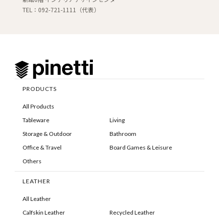
TEL：092-721-1111（代表）
PRODUCTS
All Products
Tableware
Living
Storage & Outdoor
Bathroom
Office & Travel
Board Games & Leisure
Others
LEATHER
All Leather
Calfskin Leather
Recycled Leather