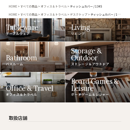
HOME
すべての商品
オフィス＆トラベル
ティッシュカバー / 1345
HOME
すべての商品
オフィス＆トラベル
デスクトップ
ティッシュカバー / 1345
Tableware
Living
テーブルウェア
リビング
Storage &
Bathroom
Outdoor
バスルーム
ストレージ＆アウトドア
Board Games &
Office & Travel
Leisure
オフィス＆トラベル
ボードゲーム＆レジャー
取扱店舗