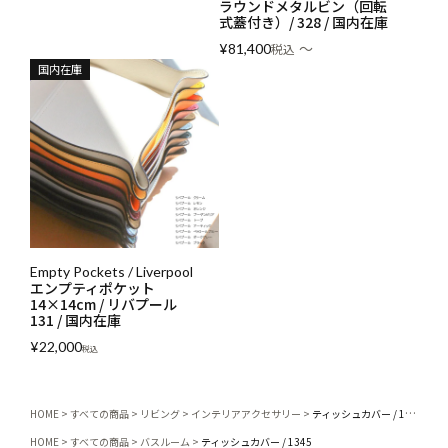
ラウンドメタルビン（回転
式蓋付き）/ 328 / 国内在庫
〜
¥
81,400
税込
国内在庫
Empty Pockets / Liverpool
エンプティポケット
14×14cm / リバプール
131 / 国内在庫
¥
22,000
税込
HOME
すべての商品
リビング
インテリアアクセサリー
ティッシュカバー / 1345
HOME
すべての商品
バスルーム
ティッシュカバー / 1345