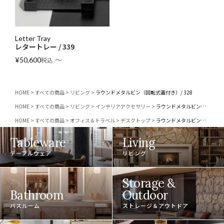
Letter Tray
レタートレー / 339
〜
¥
50,600
税込
HOME
すべての商品
リビング
ラウンドメタルビン（回転式蓋付き）/ 328
HOME
すべての商品
リビング
インテリアアクセサリー
ラウンドメタルビン（回転式蓋付き）/ 328
HOME
すべての商品
オフィス＆トラベル
デスクトップ
ラウンドメタルビン（回転式蓋付き）/ 328
Tableware
Living
テーブルウェア
リビング
Storage &
Bathroom
Outdoor
バスルーム
ストレージ＆アウトドア