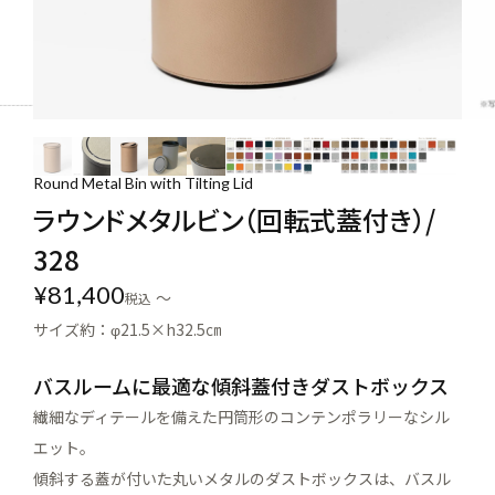
Round Metal Bin with Tilting Lid
ラウンドメタルビン（回転式蓋付き）/
328
¥
81,400
〜
税込
サイズ約：φ21.5×h32.5㎝
バスルームに最適な傾斜蓋付きダストボックス
繊細なディテールを備えた円筒形のコンテンポラリーなシル
エット。
傾斜する蓋が付いた丸いメタルのダストボックスは、バスル