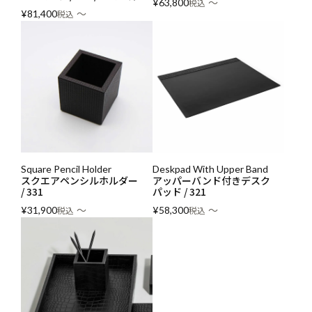
〜
¥
63,800
税込
〜
¥
81,400
税込
Square Pencil Holder
Deskpad With Upper Band
スクエアペンシルホルダー
アッパーバンド付きデスク
/ 331
パッド / 321
〜
〜
¥
31,900
税込
¥
58,300
税込