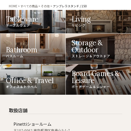
HOME
すべての商品
その他
アンブレラスタンド / 150
Tableware
Living
テーブルウェア
リビング
Storage &
Bathroom
Outdoor
バスルーム
ストレージ＆アウトドア
Board Games &
Office & Travel
Leisure
オフィス＆トラベル
ボードゲーム＆レジャー
取扱店舗
Pinettiショールーム
〒107-0062 東京都港区南青山3-1-7