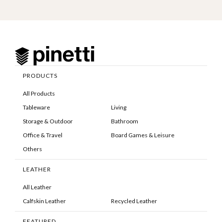
PRODUCTS
All Products
Tableware
Living
Storage & Outdoor
Bathroom
Office & Travel
Board Games & Leisure
Others
LEATHER
All Leather
Calfskin Leather
Recycled Leather
FEATURED