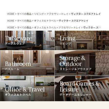
HOME
すべての商品
リビング
アクセサリートレイ
ヴィクター スクエアトレイ
HOME
すべての商品
オフィス＆トラベル
ヴィクター スクエアトレイ
HOME
すべての商品
オフィス＆トラベル
アクセサリートレイ
ヴィクター スクエアトレイ
Tableware
Living
テーブルウェア
リビング
Storage &
Bathroom
Outdoor
バスルーム
ストレージ＆アウトドア
Board Games &
Office & Travel
Leisure
オフィス＆トラベル
ボードゲーム＆レジャー