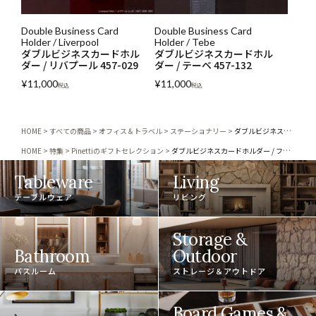
Double Business Card
Double Business Card
Holder / Liverpool
Holder / Tebe
ダブルビジネスカードホル
ダブルビジネスカードホル
ダー / リバプール 457-029
ダー / テーベ 457-132
¥
11,000
¥
11,000
税込
税込
HOME
すべての商品
オフィス＆トラベル
ステーショナリー
ダブルビジネスカードホルダー / フロリダ 457-087
HOME
特集
Pinettiのギフトセレクション
ダブルビジネスカードホルダー / フロリダ 457-087
Tableware
Living
テーブルウェア
リビング
Storage &
Bathroom
Outdoor
バスルーム
ストレージ＆アウトドア
Board Games &