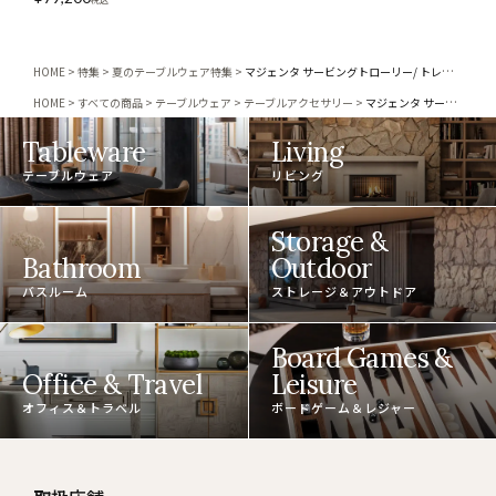
HOME
特集
夏のテーブルウェア特集
マジェンタ サービングトローリー/ トレイ3点付き
HOME
すべての商品
テーブルウェア
テーブルアクセサリー
マジェンタ サービングトローリー/ トレイ3点付き
Tableware
Living
テーブルウェア
リビング
Storage &
Bathroom
Outdoor
バスルーム
ストレージ＆アウトドア
Board Games &
Office & Travel
Leisure
オフィス＆トラベル
ボードゲーム＆レジャー