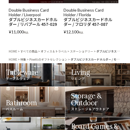
Double Business Card
Double Business Card
Holder / Liverpool
Holder / Florida
ダブルビジネスカードホル
ダブルビジネスカードホル
ダー / リバプール 457-029
ダー / フロリダ 457-087
¥
11,000
¥
12,100
税込
税込
HOME
すべての商品
オフィス＆トラベル
ステーショナリー
ダブルビジネスカードホルダー / モスクワ 457-142
HOME
特集
Pinettiのギフトセレクション
ダブルビジネスカードホルダー / モスクワ 457-142
Tableware
Living
テーブルウェア
リビング
Storage &
Bathroom
Outdoor
バスルーム
ストレージ＆アウトドア
Board Games &