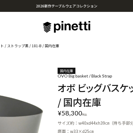
2026新作テーブルウェアコレクション
心に残る贈り物を。Pinettiのギフトセレクション
¥20,000円以上のお買い上げで送料無料
/ ストラップ黒 / 181-B / 国内在庫
国内在庫
OVO Big basket / Black Strap
オボ ビッグバスケット
/ 国内在庫
¥
58,300
税込
サイズ約：w40xd44xh39㎝（持ち手部
底面：w33×d25㎝